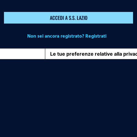
ACCEDI A S.S. LAZIO
Non sei ancora registrato? Registrati
iva sulla raccolta
Le tue preferenze relative alla priva