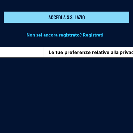
ACCEDI A S.S. LAZIO
Non sei ancora registrato? Registrati
iva sulla raccolta
Le tue preferenze relative alla priva