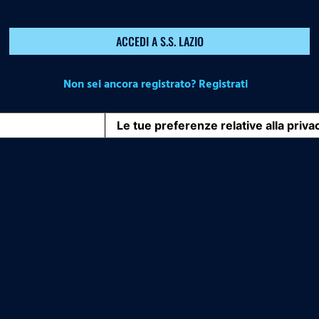
ACCEDI A S.S. LAZIO
Non sei ancora registrato? Registrati
iva sulla raccolta
Le tue preferenze relative alla priva