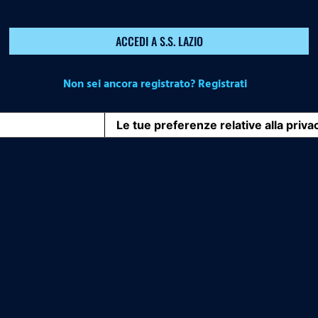
ACCEDI A S.S. LAZIO
Non sei ancora registrato? Registrati
iva sulla raccolta
Le tue preferenze relative alla priva