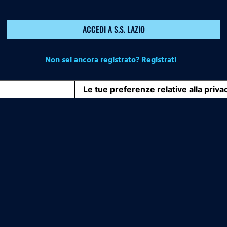
ACCEDI A S.S. LAZIO
Non sei ancora registrato? Registrati
iva sulla raccolta
Le tue preferenze relative alla priva