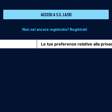
ACCEDI A S.S. LAZIO
Non sei ancora registrato? Registrati
iva sulla raccolta
Le tue preferenze relative alla priva