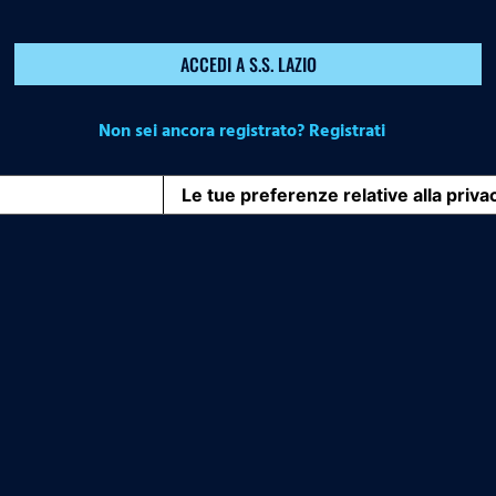
ACCEDI A S.S. LAZIO
Non sei ancora registrato? Registrati
iva sulla raccolta
Le tue preferenze relative alla priva