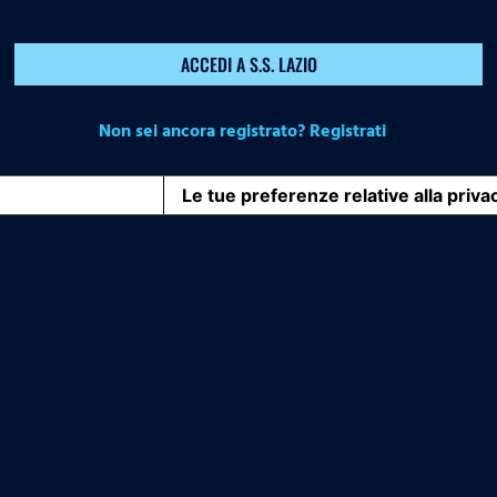
ACCEDI A S.S. LAZIO
Non sei ancora registrato? Registrati
iva sulla raccolta
Le tue preferenze relative alla priva