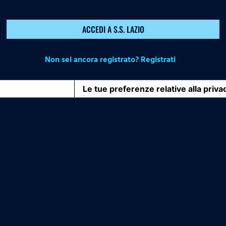
ACCEDI A S.S. LAZIO
Non sei ancora registrato? Registrati
iva sulla raccolta
Le tue preferenze relative alla priva