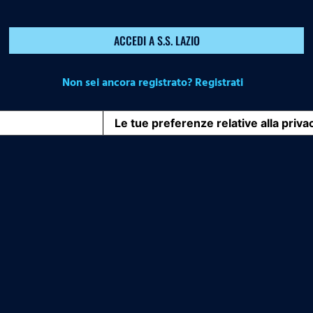
ACCEDI A S.S. LAZIO
Non sei ancora registrato? Registrati
iva sulla raccolta
Le tue preferenze relative alla priva