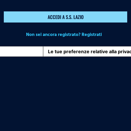
ACCEDI A S.S. LAZIO
Non sei ancora registrato? Registrati
iva sulla raccolta
Le tue preferenze relative alla priva