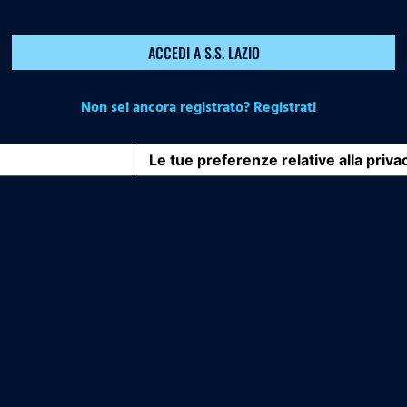
ACCEDI A S.S. LAZIO
Non sei ancora registrato? Registrati
iva sulla raccolta
Le tue preferenze relative alla priva