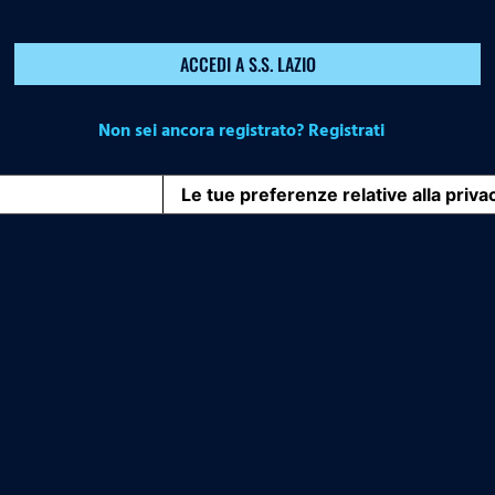
ACCEDI A S.S. LAZIO
Non sei ancora registrato? Registrati
iva sulla raccolta
Le tue preferenze relative alla priva