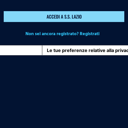
ACCEDI A S.S. LAZIO
Non sei ancora registrato? Registrati
iva sulla raccolta
Le tue preferenze relative alla priva