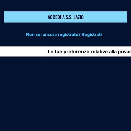
ACCEDI A S.S. LAZIO
Non sei ancora registrato? Registrati
iva sulla raccolta
Le tue preferenze relative alla priva