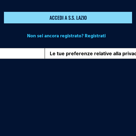
ACCEDI A S.S. LAZIO
Non sei ancora registrato? Registrati
iva sulla raccolta
Le tue preferenze relative alla priva