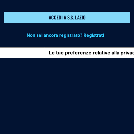
ACCEDI A S.S. LAZIO
Non sei ancora registrato? Registrati
iva sulla raccolta
Le tue preferenze relative alla priva