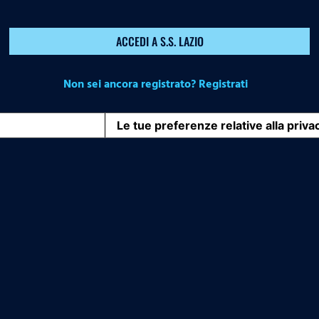
ACCEDI A S.S. LAZIO
Non sei ancora registrato? Registrati
iva sulla raccolta
Le tue preferenze relative alla priva