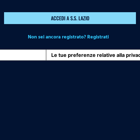
ACCEDI A S.S. LAZIO
Non sei ancora registrato? Registrati
iva sulla raccolta
Le tue preferenze relative alla priva