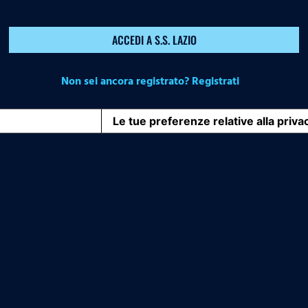
ACCEDI A S.S. LAZIO
Non sei ancora registrato? Registrati
iva sulla raccolta
Le tue preferenze relative alla priva