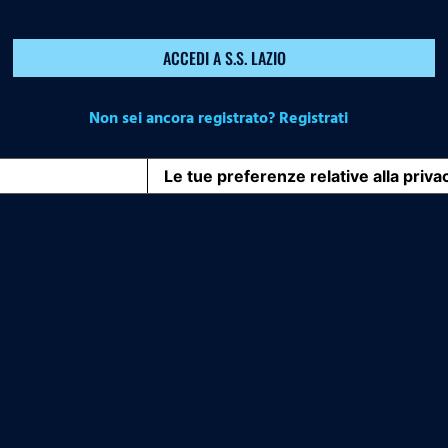
ACCEDI A S.S. LAZIO
Non sei ancora registrato? Registrati
iva sulla raccolta
Le tue preferenze relative alla priva