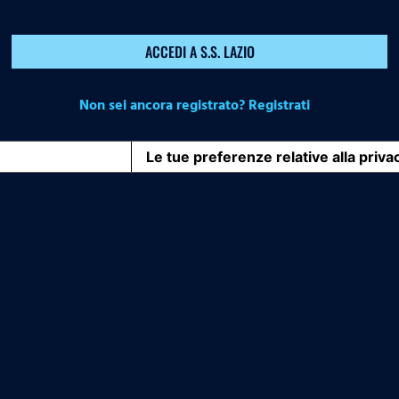
ACCEDI A S.S. LAZIO
Non sei ancora registrato? Registrati
iva sulla raccolta
Le tue preferenze relative alla priva