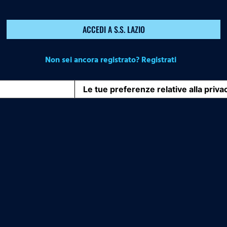
ACCEDI A S.S. LAZIO
Non sei ancora registrato? Registrati
iva sulla raccolta
Le tue preferenze relative alla priva