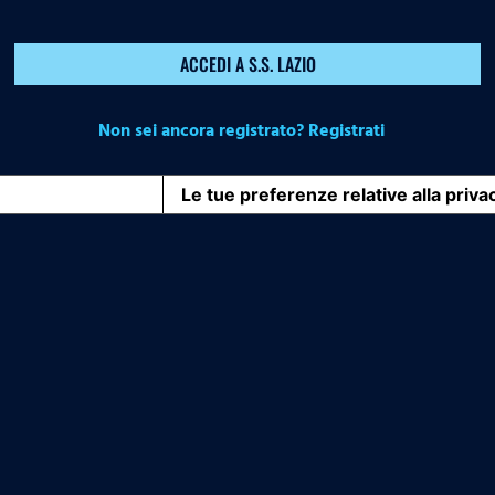
ACCEDI A S.S. LAZIO
Non sei ancora registrato? Registrati
iva sulla raccolta
Le tue preferenze relative alla priva