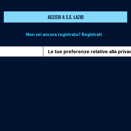
ACCEDI A S.S. LAZIO
Non sei ancora registrato? Registrati
iva sulla raccolta
Le tue preferenze relative alla priva