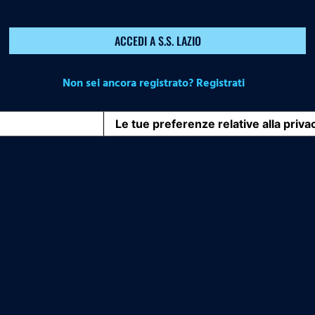
ACCEDI A S.S. LAZIO
Non sei ancora registrato? Registrati
iva sulla raccolta
Le tue preferenze relative alla priva