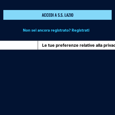
ACCEDI A S.S. LAZIO
Non sei ancora registrato? Registrati
iva sulla raccolta
Le tue preferenze relative alla priva