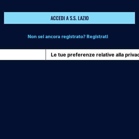
ACCEDI A S.S. LAZIO
Non sei ancora registrato? Registrati
iva sulla raccolta
Le tue preferenze relative alla priva