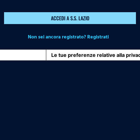
ACCEDI A S.S. LAZIO
Non sei ancora registrato? Registrati
iva sulla raccolta
Le tue preferenze relative alla priva