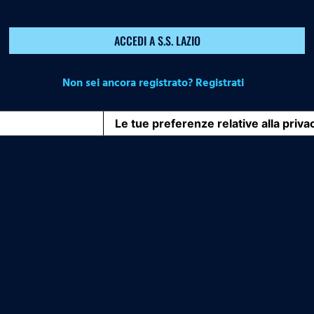
ACCEDI A S.S. LAZIO
Non sei ancora registrato? Registrati
iva sulla raccolta
Le tue preferenze relative alla priva