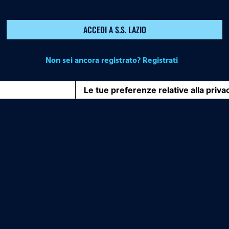
ACCEDI A S.S. LAZIO
Non sei ancora registrato? Registrati
iva sulla raccolta
Le tue preferenze relative alla priva