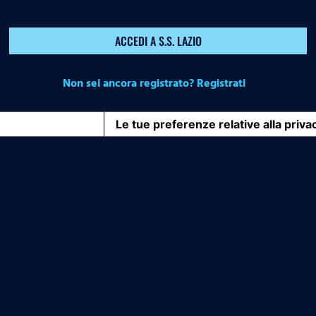
ACCEDI A S.S. LAZIO
Non sei ancora registrato? Registrati
iva sulla raccolta
Le tue preferenze relative alla priva