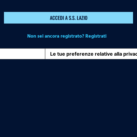
ACCEDI A S.S. LAZIO
Non sei ancora registrato? Registrati
iva sulla raccolta
Le tue preferenze relative alla priva