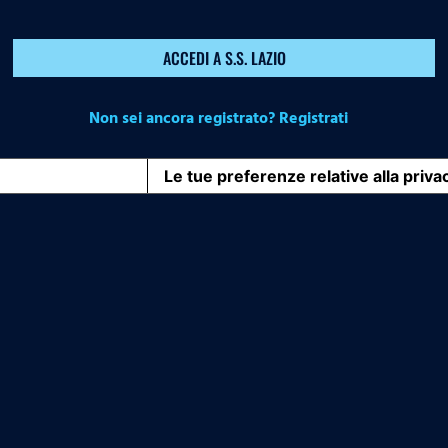
ACCEDI A S.S. LAZIO
Non sei ancora registrato? Registrati
iva sulla raccolta
Le tue preferenze relative alla priva