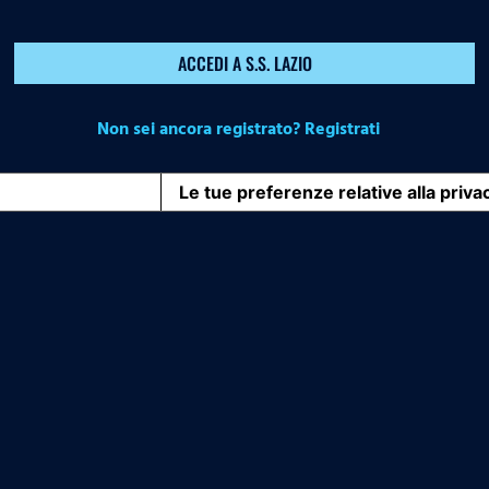
ACCEDI A S.S. LAZIO
Non sei ancora registrato? Registrati
iva sulla raccolta
Le tue preferenze relative alla priva