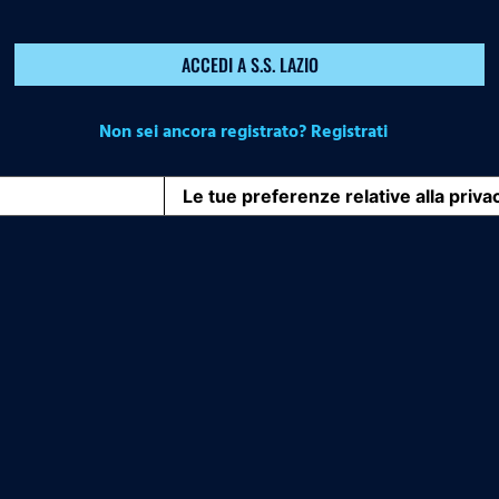
ACCEDI A S.S. LAZIO
Non sei ancora registrato? Registrati
iva sulla raccolta
Le tue preferenze relative alla priva