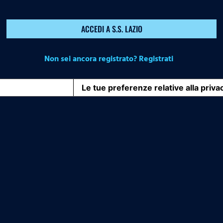
ACCEDI A S.S. LAZIO
Non sei ancora registrato? Registrati
iva sulla raccolta
Le tue preferenze relative alla priva