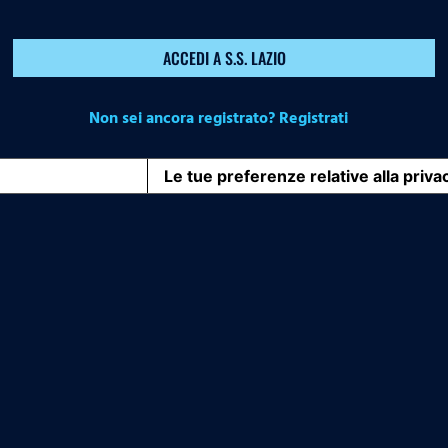
ACCEDI A S.S. LAZIO
Non sei ancora registrato? Registrati
iva sulla raccolta
Le tue preferenze relative alla priva