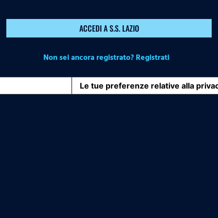
ACCEDI A S.S. LAZIO
Non sei ancora registrato? Registrati
iva sulla raccolta
Le tue preferenze relative alla priva