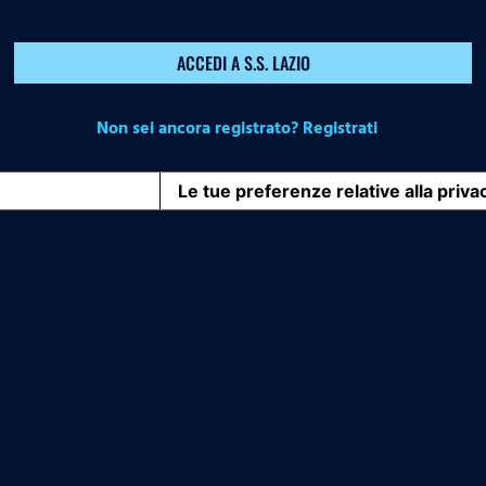
ACCEDI A S.S. LAZIO
Non sei ancora registrato? Registrati
iva sulla raccolta
Le tue preferenze relative alla priva