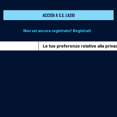
ACCEDI A S.S. LAZIO
Non sei ancora registrato? Registrati
iva sulla raccolta
Le tue preferenze relative alla priva