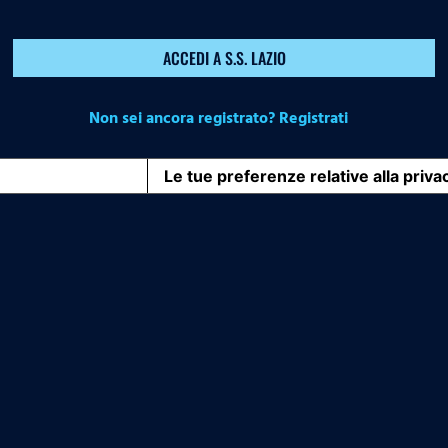
ACCEDI A S.S. LAZIO
Non sei ancora registrato? Registrati
iva sulla raccolta
Le tue preferenze relative alla priva