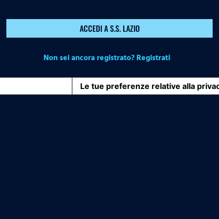
ACCEDI A S.S. LAZIO
Non sei ancora registrato? Registrati
iva sulla raccolta
Le tue preferenze relative alla priva