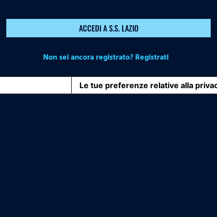
ACCEDI A S.S. LAZIO
Non sei ancora registrato? Registrati
iva sulla raccolta
Le tue preferenze relative alla priva