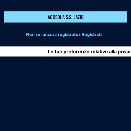
ACCEDI A S.S. LAZIO
Non sei ancora registrato? Registrati
iva sulla raccolta
Le tue preferenze relative alla priva