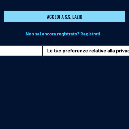
ACCEDI A S.S. LAZIO
Non sei ancora registrato? Registrati
iva sulla raccolta
Le tue preferenze relative alla priva