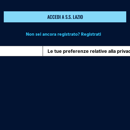
ACCEDI A S.S. LAZIO
Non sei ancora registrato? Registrati
iva sulla raccolta
Le tue preferenze relative alla priva