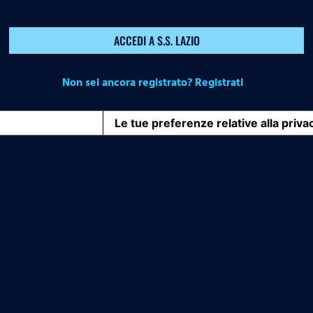
ACCEDI A S.S. LAZIO
Non sei ancora registrato? Registrati
iva sulla raccolta
Le tue preferenze relative alla priva