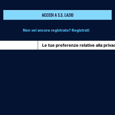
ACCEDI A S.S. LAZIO
Non sei ancora registrato? Registrati
iva sulla raccolta
Le tue preferenze relative alla priva