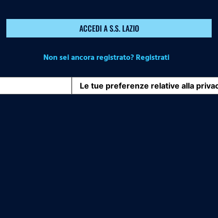
ACCEDI A S.S. LAZIO
Non sei ancora registrato? Registrati
iva sulla raccolta
Le tue preferenze relative alla priva